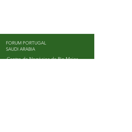
FORUM PORTUGAL
SAUDI ARABIA
Centro de Negócios de Rio Maior
Av. Dr. Mário Soares
2040-063
Rio Maior, Portugal
Email:
info@forum-pas.com
Tel.:
+351 916 666 606
SOCIAL